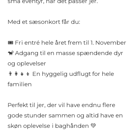
små eventyr, når det passer jer.
Med et sæsonkort får du:
🎟️ Fri entré hele året frem til 1. November
🐒 Adgang til en masse spændende dyr
og oplevelser
👨‍👩‍👧‍👦 En hyggelig udflugt for hele
familien
Perfekt til jer, der vil have endnu flere
gode stunder sammen og altid have en
skøn oplevelse i baghånden 💚