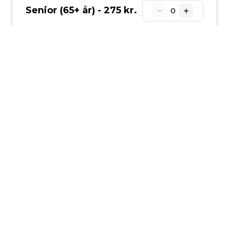
Senior (65+ år) -
275 kr.
0
Tilføj til kurv
Køb nu
Praktisk information