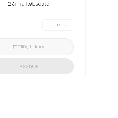
2 år fra købsdato
0
Tilføj til kurv
Køb nu
Handelsbetingelser